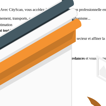
. Avec CityScan, vous accédez à un outil d'estimation professionnelle enri
nement, transports, commerces, écoles, projets d'urbanisme...
stimation
 tout le territoire français
pour argumenter face au client
, mieux cerner son secteur et affiner la s
er.
Il centralise vos contacts, vos mandats, vos relances
et vous permet
ur les pros de terrain :
rs
out en professionnalisant votre relation client.