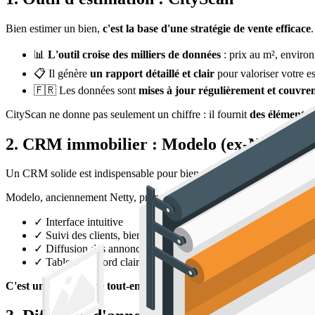
Bien estimer un bien,
c'est la base d'une stratégie de vente efficace
📊
L'outil croise des milliers de données
: prix au m², environ
📋
Il génère
un rapport détaillé et clair
pour valoriser votre e
🇫🇷
Les données sont
mises à jour régulièrement et couvrent
CityScan ne donne pas seulement un chiffre : il fournit
des éléments 
2. CRM immobilier : Modelo (ex-Netty)
Un CRM solide est indispensable pour bien démarrer dans l'immobili
Modelo, anciennement Netty, propose une solution complète, pensée po
✓
Interface intuitive
✓
Suivi des clients, biens, tâches et rappels automatiques
✓
Diffusion des annonces sur les principaux portails immobilie
✓
Tableau de bord clair pour piloter votre activité au quotidien
C'est une plateforme tout-en-un
qui vous permet de gagner du temps t