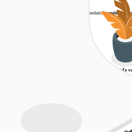
 DiffuZe
quand on débute ou qu'on a un volume limité de mandats,
investir dans 
ro Immo, Logic Immo, Belles Demeures...
lent maximiser leur visibilité sans surcoût. En complément,
DiffuZe vo