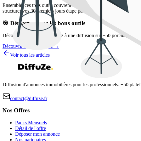
Ensemble, ces trois outils couvrent l'essentiel :
l'évaluation du bien, l
structurer vos 30 premiers jours étape par étape, suivez aussi notre
che
🎯 Démarrez avec les bons outils
Découvrez DiffuZe et accédez à une diffusion sur +50 portails, sans ab
Découvrir l'offre DiffuZe →
Voir tous les articles
Diffusion d'annonces immobilières pour les professionnels. +50 plat
contact@diffuze.fr
Nos Offres
Packs Mensuels
Détail de l'offre
Déposer mon annonce
Nos partenaires