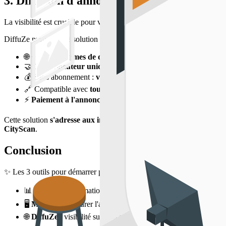
3. Diffusion d'annonces sans abonnement :
La visibilité est cruciale pour vendre un bien rapidement. Pourtant, 
DiffuZe propose une solution taillée pour les pros agiles :
🌐
+50 plateformes de diffusion de référence
: SeLoger, Figa
🤝
1 interlocuteur unique
💰
Sans abonnement :
vous ne payez que ce que vous publiez
🔗
Compatible avec
tous les logiciels métiers
⚡
Paiement à l'annonce
, diffusion en moins de 24h
Cette solution
s'adresse aux indépendants et petites agences
qui veu
CityScan
.
Conclusion
✨ Les 3 outils pour démarrer pro
📊
CityScan
: estimation crédible, données fiables et locales
🖥️
Modelo
: structurer l'activité, suivre mandats et clients
🌐
DiffuZe
: visibilité sur +50 portails, sans engagement