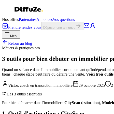
Nos offres
Partenaires
Annonces
Vos questions
Prendre rendez-vous
Déposer une annonce
Menu
Retour au blog
Métiers & pratiques pro
3 outils pour bien débuter en immobilier p
Quand on se lance dans l’immobilier, surtout en tant qu'indépendant ou
biens : chaque étape peut faire ou défaire une vente.
Voici trois outil
Victor, coach en transaction immobilière
29 octobre 2025
2
💡 Les 3 outils essentiels
Pour bien démarrer dans l'immobilier :
CityScan
(estimation),
Model
1. Outil d'estimation : CityScan